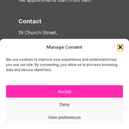
Vet appointments start from 9am
Contact
19 Church Street,
Southport,
Manage Consent
Merseyside PR9 0QT
We use cookies to improve your experience and understand how
T:
01704 535233
you use our site. By consenting, you allow us to process browsing
data and device identifiers.
E:
contact@town-vets.co.uk
Accept
Deny
© 2026 Town Vets. All Rights Reserved.
View preferences
Privacy Policy
|
Terms and Conditions